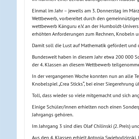
Einmal im Jahr – jeweils am 3. Donnerstag im März
Wettbewerb, vorbereitet durch den gemeinnützige
wettbewerb Känguru e.V. an der Humboldt-Universit
erhöhten Anforderungen zum Rechnen, Knobeln u
Damit soll die Lust auf Mathematik gefördert und
Bundesweit haben in diesem Jahr etwa 200 000 Sc
der 4. Klassen an diesem Wettbewerb teilgenomm
In der vergangenen Woche konnten nun an alle Teil
Knobelspiel „Crea Sticks“, bei einer Siegerehrung 
Toll, dass wieder so viele mitgemacht und sich an
Einige Schüler/innen erhielten noch einen Sonderp
Jahrgangs gehören.
Im Jahrgang 3 sind dies Olaf Chilinski (2. Preis) un
Aus den 4. Klassen erhielt Antonia Swiebodzinski, 