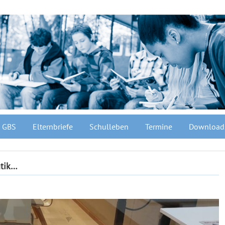
GBS
Elternbriefe
Schulleben
Termine
Download
atik…