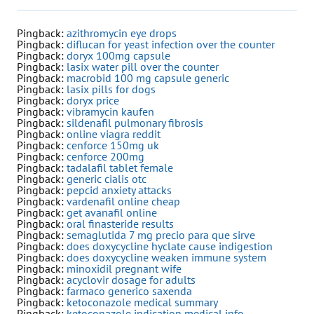
Pingback:
azithromycin eye drops
Pingback:
diflucan for yeast infection over the counter
Pingback:
doryx 100mg capsule
Pingback:
lasix water pill over the counter
Pingback:
macrobid 100 mg capsule generic
Pingback:
lasix pills for dogs
Pingback:
doryx price
Pingback:
vibramycin kaufen
Pingback:
sildenafil pulmonary fibrosis
Pingback:
online viagra reddit
Pingback:
cenforce 150mg uk
Pingback:
cenforce 200mg
Pingback:
tadalafil tablet female
Pingback:
generic cialis otc
Pingback:
pepcid anxiety attacks
Pingback:
vardenafil online cheap
Pingback:
get avanafil online
Pingback:
oral finasteride results
Pingback:
semaglutida 7 mg precio para que sirve
Pingback:
does doxycycline hyclate cause indigestion
Pingback:
does doxycycline weaken immune system
Pingback:
minoxidil pregnant wife
Pingback:
acyclovir dosage for adults
Pingback:
farmaco generico saxenda
Pingback:
ketoconazole medical summary
Pingback:
ketoconazole indication medical info