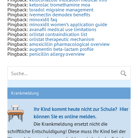
Pingback:
ketorolac tromethamine moa
Pingback:
toradol migraine management
Pingback:
ivermectin demodex benefits
Pingback:
minoxidil faq
Pingback:
minoxidil women’s application guide
Pingback:
avanafil medical use limitations
Pingback:
orlistat contraindication list
Pingback:
orlistat therapeutic mechanism
Pingback:
amoxicillin pharmacological overview
Pingback:
augmentin beta‑lactam profile
Pingback:
penicillin allergy overview
Krankmeldung
Ihr Kind kommt heute nicht zur Schule?
Hier
können Sie es online melden.
Die Krankmeldung ersetzt nicht die
schriftliche Entschuldigung! Diese muss Ihr Kind bei der