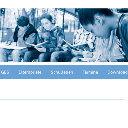
GBS
Elternbriefe
Schulleben
Termine
Download