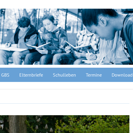
GBS
Elternbriefe
Schulleben
Termine
Download